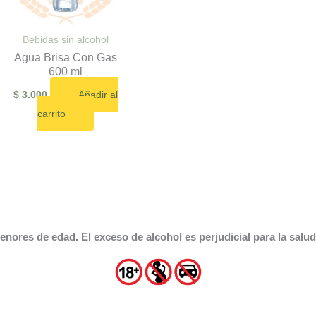
Bebidas sin alcohol
​Agua Brisa Con Gas
600 ml
$
3.000
Añadir al
carrito
nores de edad. El exceso de alcohol es perjudicial para la sal