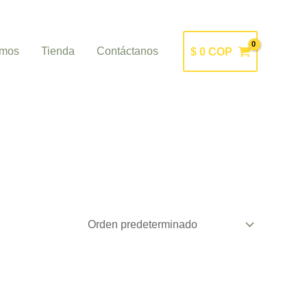
omos
Tienda
Contáctanos
$
0
COP