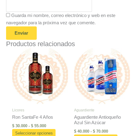
Guarda mi nombre, correo electrónico y web en este
navegador para la próxima vez que comente.
Productos relacionados
Rango
Rango
Este
Este
de
de
producto
producto
precios:
precios:
desde
tiene
desde
tiene
$ 30.000
$ 40.000
múltiples
múltiples
hasta
hasta
variantes.
variantes
$ 55.000
$ 70.000
Las
Las
opciones
opciones
se
se
pueden
pueden
Licores
Aguardiente
Ron SantaFe 4 Años
Aguardiente Antioqueño
elegir
elegir
Azul Sin Azúcar
en
en
$
30.000
-
$
55.000
$
40.000
-
$
70.000
la
la
Seleccionar opciones